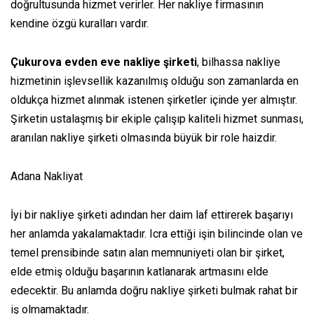
doğrultusunda hizmet verirler. Her nakliye firmasının
kendine
özgü
kuralları vardır.
Çukurova evden eve nakliye
şirketi
,
bilhassa
nakliye
hizmetinin işlevsellik
kazanılmış olduğu
son zamanlarda en
oldukça
hizmet alınmak istenen
şirketler
içinde
yer almıştır
.
Şirketin
ustalaşmış
bir ekiple çalışıp kaliteli hizmet sunması,
aranılan nakliye
şirketi
olmasında büyük bir role
haizdir
.
Adana Nakliyat
İyi bir nakliye
şirketi
adından her daim
laf
ettirerek başarıyı
her anlamda yakalamaktadır.
Icra ettiği
işin
bilincinde
olan ve
temel prensibinde
satın alan
memnuniyeti olan bir
şirket
,
elde
etmiş olduğu
başarının katlanarak artmasını
elde
edecektir
. Bu anlamda doğru nakliye
şirketi
bulmak
rahat
bir
iş olmamaktadır.