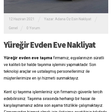
/
/
12 Haziran 2021
Yazar:
Adana Öz Esin Nakliyat
/
Genel
0 Yorum
Yüreğir Evden Eve Nakliyat
Yüreğir evden eve
taşıma
firmamız, eşyalarınızın
süratli
ve kaliteli
bir halde
taşınma işlemini yapmaktadır. Son
teknoloji araçlar ve
ustalaşmış
personellerimiz ile
müşterilerimize en iyi hizmeti sunmaktayız.
Kent
içi taşınma işlemleriniz için firmamızı güvenle tercih
edebilirsiniz. Taşınma
sırasında
herhangi bir hasar ile
karşılaşmamanız adına son
aşama
titizlikle çalışmaktayız.