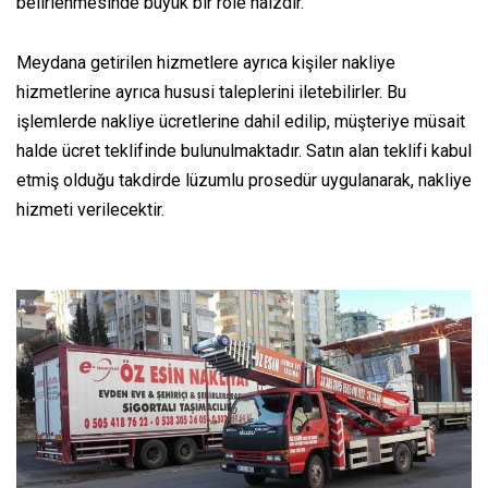
belirlenmesinde büyük bir role
haizdir
.
Meydana getirilen
hizmetlere
ayrıca
kişiler nakliye
hizmetlerine
ayrıca
hususi
taleplerini iletebilirler. Bu
işlemlerde nakliye ücretlerine dahil edilip, müşteriye
müsait
halde
ücret teklifinde bulunulmaktadır.
Satın alan
teklifi
kabul
etmiş olduğu
takdirde
lüzumlu
prosedür uygulanarak, nakliye
hizmeti verilecektir.