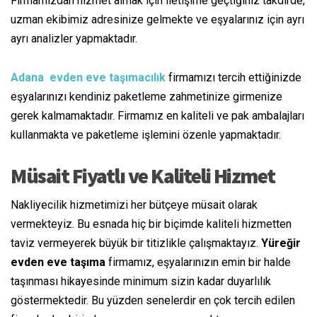
Firmamızdan hizmet almak için iletişime geçtiğiniz takdirde,
uzman ekibimiz adresinize gelmekte ve eşyalarınız için ayrı
ayrı analizler yapmaktadır.
Adana evden eve
taşımacılık
firmamızı tercih ettiğinizde
eşyalarınızı kendiniz paketleme zahmetinize girmenize
gerek kalmamaktadır. Firmamız en kaliteli ve
pak
ambalajları
kullanmakta ve paketleme işlemini özenle yapmaktadır.
Müsait
Fiyatlı ve Kaliteli Hizmet
Nakliyecilik
hizmetimizi her bütçeye
müsait
olarak
vermekteyiz. Bu esnada
hiç bir
biçimde
kaliteli hizmetten
taviz
vermeyerek büyük bir titizlikle çalışmaktayız.
Yüreğir
evden eve
taşıma
firmamız, eşyalarınızın
emin
bir halde
taşınması
hikayesinde
minimum
sizin kadar
duyarlılık
göstermektedir.
Bu yüzden
senelerdir
en çok
tercih edilen