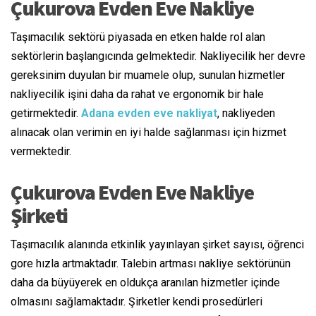
Çukurova Evden Eve Nakliye
Taşımacılık
sektörü piyasada en
etken
halde
rol alan
sektörlerin
başlangıcında
gelmektedir.
Nakliyecilik
her
devre
gereksinim duyulan
bir
muamele
olup, sunulan hizmetler
nakliyecilik
işini daha da
rahat
ve
ergonomik
bir hale
getirmektedir.
Adana evden eve nakliyat
, nakliyeden
alınacak olan verimin en iyi
halde
sağlanması için hizmet
vermektedir.
Çukurova Evden Eve Nakliye
Şirketi
Taşımacılık
alanında
etkinlik
yayınlayan
şirket
sayısı,
öğrenci
gore
hızla artmaktadır. Talebin artması nakliye sektörünün
daha da büyüyerek en
oldukça
aranılan hizmetler
içinde
olmasını sağlamaktadır.
Şirketler
kendi prosedürleri