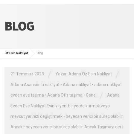
BLOG
Öz Esin Nakliyat
Blog
/
/
21 Temmuz 2023
Yazar:
Adana Öz Esin Nakliyat
Adana Asansör lü nakliyat
•
Adana nakliyat
•
adana nakliyat
/
evden eve taşıma
•
Adana Ofis taşıma
•
Genel
Adana
Evden Eve Nakliyat Evinizi yeni bir yerde kurmak veya
mevcut yerinizi değiştirmek
•
heyecan verici bir süreç olabilir.
Ancak
•
heyecan verici bir süreç olabilir. Ancak Taşımayı dert