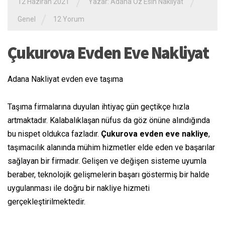
/
/
12 Haziran 2021
Yazar:
Adana Öz Esin Nakliyat
/
Genel
12 Yorum
Çukurova Evden Eve Nakliyat
Adana Nakliyat evden eve taşıma
Taşıma
firmalarına duyulan
ihtiyaç
gün geçtikçe
hızla
artmaktadır. Kalabalıklaşan nüfus da göz önüne alındığında
bu
nispet
oldukca
fazladır.
Çukurova evden eve nakliye
,
taşımacılık
alanında
mühim
hizmetler
elde eden
ve başarılar
sağlayan
bir firmadır. Gelişen ve değişen sisteme uyumla
beraber
, teknolojik gelişmelerin
başarı göstermiş
bir halde
uygulanması ile doğru bir nakliye hizmeti
gerçekleştirilmektedir.