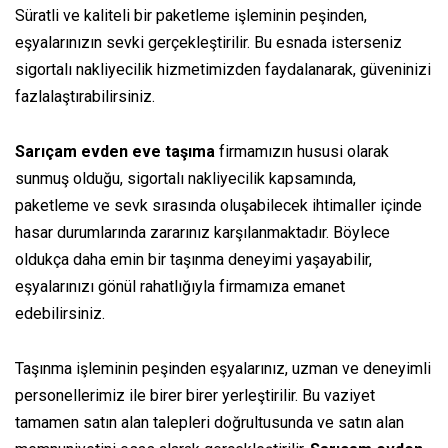
Süratli
ve kaliteli bir paketleme işleminin
peşinden
,
eşyalarınızın sevki gerçekleştirilir. Bu esnada
isterseniz
sigortalı
nakliyecilik
hizmetimizden faydalanarak, güveninizi
fazlalaştırabilirsiniz
.
Sarıçam evden eve
taşıma
firmamızın
hususi
olarak
sunmuş olduğu
, sigortalı
nakliyecilik
kapsamında,
paketleme ve sevk
sırasında
oluşabilecek
ihtimaller içinde
hasar durumlarında zararınız karşılanmaktadır. Böylece
oldukça
daha
emin
bir taşınma deneyimi yaşayabilir,
eşyalarınızı gönül rahatlığıyla firmamıza emanet
edebilirsiniz.
Taşınma işleminin
peşinden
eşyalarınız, uzman ve deneyimli
personellerimiz ile birer birer yerleştirilir. Bu
vaziyet
tamamen
satın alan
talepleri doğrultusunda ve
satın alan