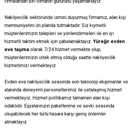
firmalardan biri olmanın gururunu yaşamaktayız.
Nakliyecilik
sektöründe
ismini
duyurmuş firmamız,
alan kişi
memnuniyetini ön planda tutmaktadır. Siz
kıymetli
müşterilerimizin talepleri ve yönlendirmeleri ile en iyi
hizmetli
taktim etmek
için çabalamaktayız.
Yüreğir evden
eve
taşıma
olarak 7/24 hizmet vermekte olup,
müşterilerimizin
istek
etmiş olduğu
saatte
nakliyecilik
hizmetimizi vermekteyiz.
Evden eve
nakliyecilik
sırasında
son teknoloji ekipmanlar ve
alanında deneyimli personellerimiz ile
ustalaşmış
hizmet
vermekteyiz. Hizmet politikamız tamamen
alan kişi
odaklıdır. Eşyalarınızın paketlenme ve sevki
sırasında
oluşabilecek her türlü hasara karşı geniş önlemler
almaktayız.