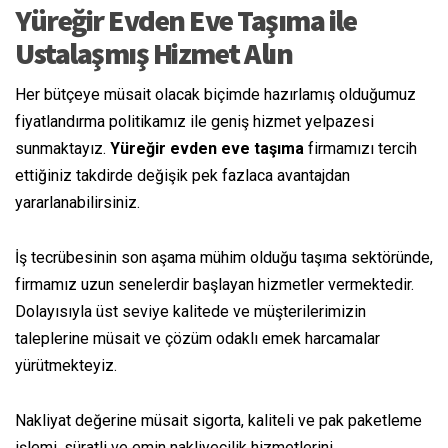
Yüreğir Evden Eve
Taşıma
ile
Ustalaşmış
Hizmet Alın
Her bütçeye
müsait
olacak
biçimde
hazırlamış olduğumuz
fiyatlandırma politikamız ile geniş hizmet yelpazesi
sunmaktayız.
Yüreğir evden eve
taşıma
firmamızı tercih
ettiğiniz takdirde
değişik
pek
fazlaca
avantajdan
yararlanabilirsiniz.
İş tecrübesinin son
aşama
mühim
olduğu
taşıma
sektöründe,
firmamız uzun
senelerdir
başlayan
hizmetler vermektedir.
Dolayısıyla üst
seviye
kalitede ve müşterilerimizin
taleplerine
müsait
ve çözüm odaklı
emek harcamalar
yürütmekteyiz.
Nakliyat
değerine
müsait
sigorta, kaliteli ve
pak
paketleme
işlemi,
süratli
ve
emin
nakliyecilik
hizmetlerini