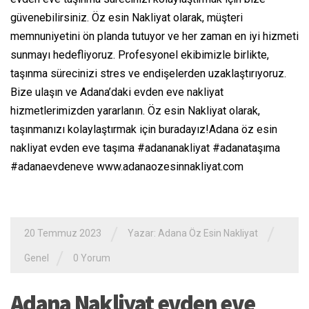
güvenebilirsiniz. Öz esin Nakliyat olarak, müşteri
memnuniyetini ön planda tutuyor ve her zaman en iyi hizmeti
sunmayı hedefliyoruz. Profesyonel ekibimizle birlikte,
taşınma sürecinizi stres ve endişelerden uzaklaştırıyoruz.
Bize ulaşın ve Adana’daki evden eve nakliyat
hizmetlerimizden yararlanın. Öz esin Nakliyat olarak,
taşınmanızı kolaylaştırmak için buradayız!Adana öz esin
nakliyat evden eve taşıma #adananakliyat #adanataşıma
#adanaevdeneve www.adanaozesinnakliyat.com
/
/
20 Temmuz 2023
Yazar:
Adana Öz Esin Nakliyat
/
Genel
0 Yorum
Adana Nakliyat evden eve