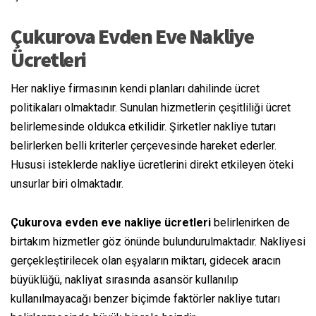
Çukurova Evden Eve Nakliye
Ücretleri
Her nakliye firmasının kendi planları dahilinde ücret
politikaları olmaktadır. Sunulan hizmetlerin çeşitliliği ücret
belirlemesinde
oldukca
etkilidir.
Şirketler
nakliye
tutarı
belirlerken belli kriterler çerçevesinde hareket ederler.
Hususi
isteklerde nakliye ücretlerini
direkt
etkileyen
öteki
unsurlar biri olmaktadır.
Çukurova evden eve nakliye ücretleri
belirlenirken de
birtakım
hizmetler göz önünde bulundurulmaktadır. Nakliyesi
gerçekleştirilecek olan eşyaların miktarı, gidecek aracın
büyüklüğü,
nakliyat
sırasında
asansör kullanılıp
kullanılmayacağı
benzer biçimde
faktörler nakliye
tutarı