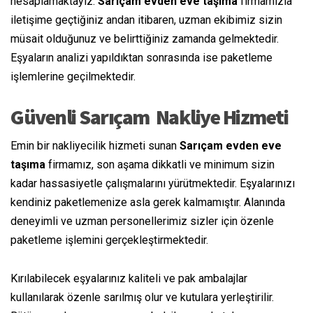
hesaplamaktayız.
Sarıçam evden eve
taşıma
firmamızla
iletişime geçtiğiniz andan itibaren, uzman ekibimiz sizin
müsait
olduğunuz ve belirttiğiniz zamanda gelmektedir.
Eşyaların analizi yapıldıktan
sonrasında
ise paketleme
işlemlerine geçilmektedir.
Güvenli Sarıçam
Nakliye
Hizmeti
Emin
bir
nakliyecilik
hizmeti sunan
Sarıçam evden eve
taşıma
firmamız, son
aşama
dikkatli ve
minimum
sizin
kadar hassasiyetle çalışmalarını yürütmektedir. Eşyalarınızı
kendiniz paketlemenize
asla
gerek kalmamıştır
. Alanında
deneyimli ve uzman personellerimiz sizler için özenle
paketleme işlemini gerçekleştirmektedir.
Kırılabilecek eşyalarınız kaliteli ve
pak
ambalajlar
kullanılarak özenle
sarılmış olur
ve kutulara yerleştirilir.